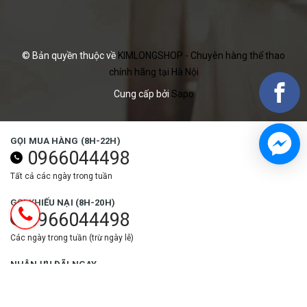
© Bản quyền thuộc về
KIMLONGSHOP - Chuyên hàng thể thao
chính hãng tại Hà Nội
Cung cấp bởi
Sapo
GỌI MUA HÀNG (8H-22H)
0966044498
Tất cả các ngày trong tuần
GỌI KHIẾU NẠI (8H-20H)
0966044498
Các ngày trong tuần (trừ ngày lễ)
NHẬN ƯU ĐÃI NGAY
Đăng ký