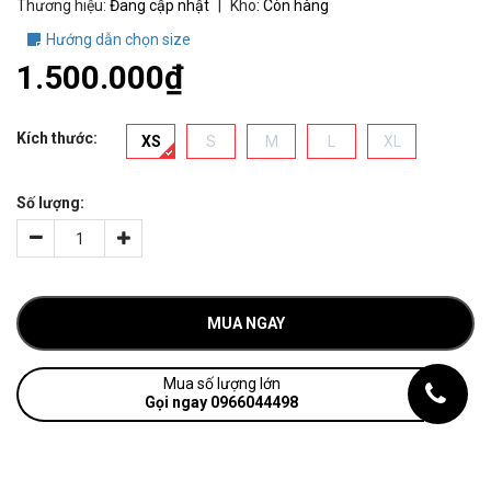
Thương hiệu:
Đang cập nhật
|
Kho:
Còn hàng
Hướng dẫn chọn size
1.500.000₫
Kích thước:
XS
S
M
L
XL
Số lượng:
MUA NGAY
Mua số lượng lớn
Gọi ngay 0966044498