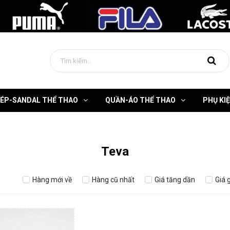
DÉP-SANDAL THỂ THAO
QUẦN-ÁO THỂ THAO
PHỤ KI
Teva
Hàng mới về
Hàng cũ nhất
Giá tăng dần
Giá 