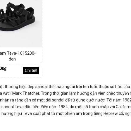
am Teva-1015200-
den
000₫
Chi tiết
ột thương hiệu dép sandal thể thao ngoài trời tên tuổi, thuộc sở hữu c
ịa vật lí Mark Thatcher. Trong thời gian làm hướng dẫn viên chèo thuyề
nhận ra rằng cần có một đôi sandal để sử dụng dưới nước. Tới năm 1982, 
 sandal Teva đầu tiên. Đến năm 1984, do một số tranh chấp với Californ
Thương hiệu Teva xuất phát từ một phiên âm trong tiếng Hebrew cổ, nghĩa