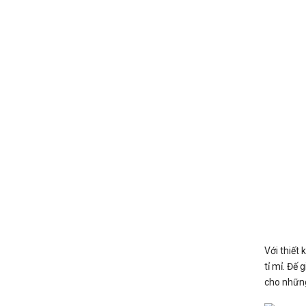
Với thiết
tỉ mỉ. Đế
cho những