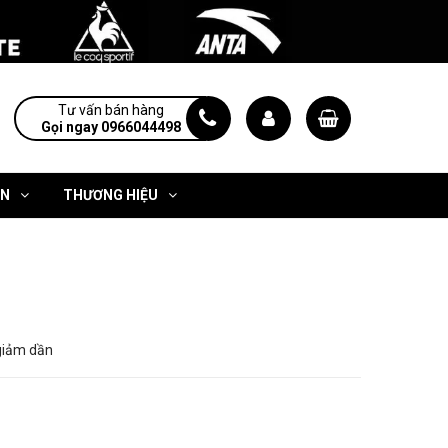
Tư vấn bán hàng
Gọi ngay 0966044498
ỆN
THƯƠNG HIỆU
giảm dần