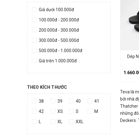
Giá dưới 100.000đ
100.000đ - 200.000đ
200.000đ - 300.000đ
300.000đ - 500.000đ
500.000đ - 1.000.000đ
Dép N
Giá trên 1.000.000đ
1.660.
THEO KÍCH THƯỚC
Teva là m
bởi nhà đ
38
39
40
41
Thatcher 
42
XS
S
M
những đôi
Deckers. 
L
XL
XXL