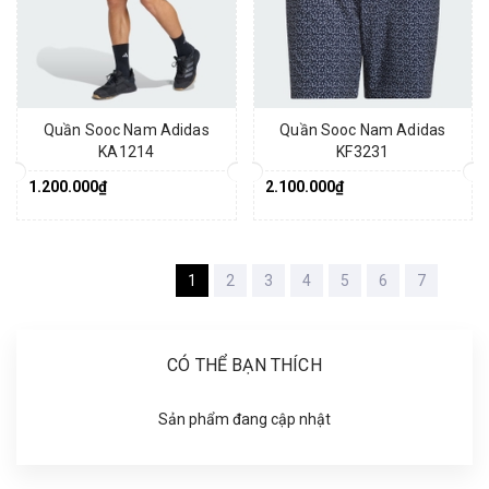
Quần Sooc Nam Adidas
Quần Sooc Nam Adidas
KA1214
KF3231
1.200.000₫
2.100.000₫
1
2
3
4
5
6
7
CÓ THỂ BẠN THÍCH
Sản phẩm đang cập nhật