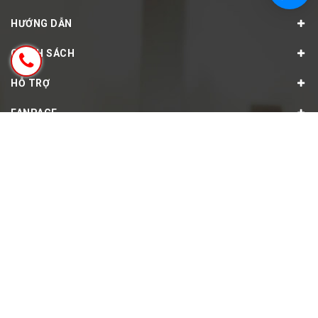
HƯỚNG DẪN
CHÍNH SÁCH
HỖ TRỢ
FANPAGE
© Bản quyền thuộc về
KIMLONGSHOP - Chuyên hàng thể thao
chính hãng tại Hà Nội
Cung cấp bởi
Sapo
GỌI MUA HÀNG (8H-22H)
0966044498
Tất cả các ngày trong tuần