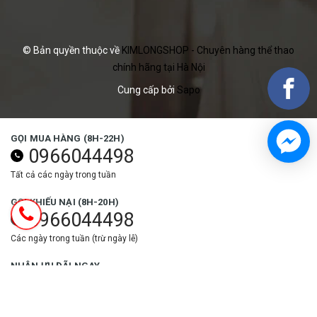
© Bản quyền thuộc về
KIMLONGSHOP - Chuyên hàng thể thao
chính hãng tại Hà Nội
Cung cấp bởi
Sapo
GỌI MUA HÀNG (8H-22H)
0966044498
Tất cả các ngày trong tuần
GỌI KHIẾU NẠI (8H-20H)
0966044498
Các ngày trong tuần (trừ ngày lễ)
NHẬN ƯU ĐÃI NGAY
Đăng ký