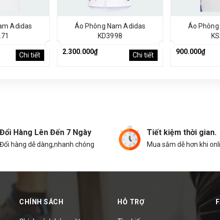
am Adidas
Áo Phông Nam Adidas
Áo Phông
271
KD3998
KS
2.300.000₫
900.000₫
Chi tiết
Chi tiết
Đổi Hàng Lên Đến 7 Ngày
Tiết kiệm thời gian.
Đổi hàng dễ dàng,nhanh chóng
Mua sắm dễ hơn khi onl
CHÍNH SÁCH
HỖ TRỢ