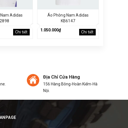
 Nam Adidas
Áo Phông Nam Adidas
Áo Phô
2898
KB6147
1.050.000₫
1.250.000₫
Chi tiết
Chi tiết
Địa Chỉ Cửa Hàng
ine.
156 Hàng Bông-Hoàn Kiếm-Hà
Nội.
FANPAGE