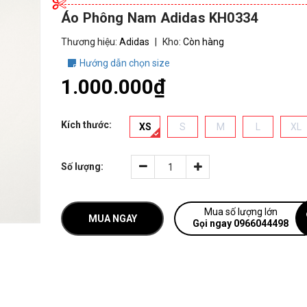
Áo Phông Nam Adidas KH0334
Thương hiệu:
Adidas
|
Kho:
Còn hàng
Hướng dẫn chọn size
1.000.000₫
Kích thước:
XS
S
M
L
XL
Số lượng:
Mua số lượng lớn
MUA NGAY
Gọi ngay 0966044498