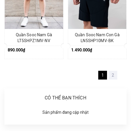
Quần Sooc Nam Gà
Quần Sooc Nam Con Gà
LT5SHPZ1MV-NV
LN5SHP10MV-BK
890.000₫
1.490.000₫
1
2
CÓ THỂ BẠN THÍCH
Sản phẩm đang cập nhật