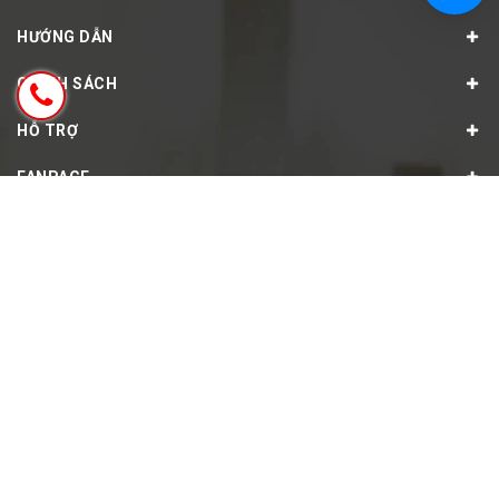
HƯỚNG DẪN
CHÍNH SÁCH
HỖ TRỢ
FANPAGE
© Bản quyền thuộc về
KIMLONGSHOP - Chuyên hàng thể thao
chính hãng tại Hà Nội
Cung cấp bởi
Sapo
GỌI MUA HÀNG (8H-22H)
0966044498
Tất cả các ngày trong tuần