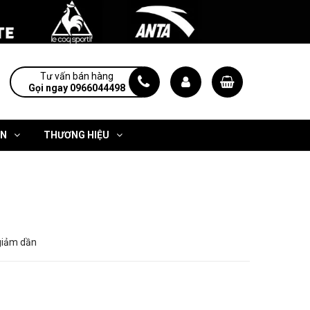
Tư vấn bán hàng
Gọi ngay 0966044498
ỆN
THƯƠNG HIỆU
giảm dần