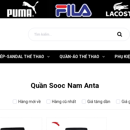
DÉP-SANDAL THỂ THAO
QUẦN-ÁO THỂ THAO
PHỤ KI
Quần Sooc Nam Anta
Hàng mới về
Hàng cũ nhất
Giá tăng dần
Giá 