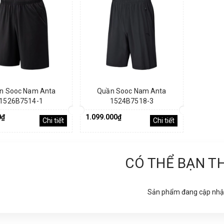
n Sooc Nam Anta
Quần Sooc Nam Anta
1526B7514-1
1524B7518-3
0₫
1.099.000₫
Chi tiết
Chi tiết
CÓ THỂ BẠN T
Sản phẩm đang cập nhậ