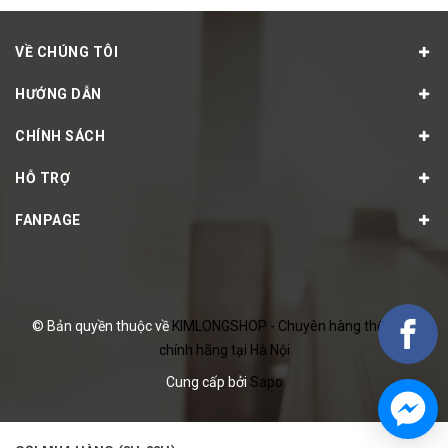
VỀ CHÚNG TÔI
HƯỚNG DẪN
CHÍNH SÁCH
HỖ TRỢ
FANPAGE
© Bản quyền thuộc về
KIMLONGSHOP - Chuyên hàng thể thao
chính hãng tại Hà Nội
Cung cấp bởi
Sapo