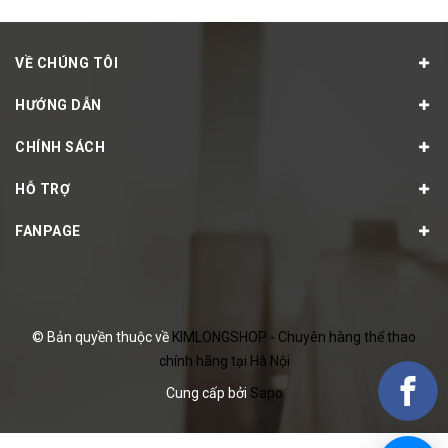
VỀ CHÚNG TÔI
HƯỚNG DẪN
CHÍNH SÁCH
HỖ TRỢ
FANPAGE
© Bản quyền thuộc về
KIMLONGSHOP - Chuyên hàng thể thao
chính hãng tại Hà Nội
Cung cấp bởi
Sapo