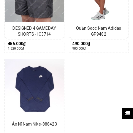
DESIGNED 4 GAMEDAY
Quần Sooc Nam Adidas
SHORTS - IC3714
GP9482
456.000₫
490.000₫
1.520.000₫
980.000₫
Áo Nỉ Nam Nike-888423