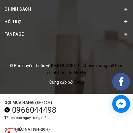
CHÍNH SÁCH
HỖ TRỢ
FANPAGE
© Bản quyền thuộc về
KIMLONGSHOP - Chuyên hàng thể thao
chính hãng tại Hà Nội
Cung cấp bởi
Sapo
GỌI MUA HÀNG (8H-22H)
0966044498
Tất cả các ngày trong tuần
GỌI KHIẾU NẠI (8H-20H)