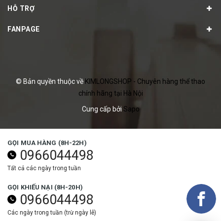
HỖ TRỢ
FANPAGE
© Bản quyền thuộc về
KIMLONGSHOP - Chuyên hàng thể thao
chính hãng tại Hà Nội
Cung cấp bởi
Sapo
GỌI MUA HÀNG (8H-22H)
0966044498
Tất cả các ngày trong tuần
GỌI KHIẾU NẠI (8H-20H)
0966044498
Các ngày trong tuần (trừ ngày lễ)