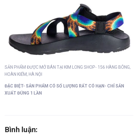
SẢN PHẨM ĐƯỢC MỞ BÁN TẠI KIM LONG SHOP- 156 HÀNG BÔNG,
HOÀN KIẾM, HÀ NỘI
ĐẶC BIỆT- SẢN PHẨM CÓ SỐ LƯỢNG RẤT CÓ HẠN- CHỈ SẢN
XUẤT ĐÚNG 1 LẦN
Bình luận: