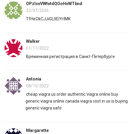
OPzlsvVWtvtdQOoHnWTbnd
22/07/2026
TfHeOkCJJiGLItElYrIMK
Walker
01/11/2022
Временная регистрация в Санкт-Петербурге
Antonia
08/10/2022
cheap viagra us order authentic viagra online buy
generic viagra online canada viagra cost in us is buying
generic viagra safe
Margarette