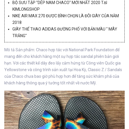
BỘ SƯU TẬP "DÉP NAM CHACO" MỚI NHẤT 2020 TẠI
KIMLONGSHOP
NIKE AIR MAX 270 ĐƯỢC BÌNH CHỌN LÀ ĐÔI GIÀY CỦA NĂM
2018
GIÀY THỂ THAO ADIDAS ĐƯỜNG PHỐ VỚI BẢN MÀU " MÂY
TRẮNG"
Mô tả Sản phẩm: Chaco hợp tác với National Park Foundation để
mang đến cho khách hàng một sự hợp tác sandal phiên bản giới
hạn. Với các thiết kế dây đeo lấy cảm hứng từ Công viên Quốc gia
Yellowstone và công trình sản xuất tại Hoa Kỳ, Classic Z / Sandals
của Chaco chưa bao giờ phù hợp hơn để tăng sức khám phá của
khách hàng thông qua ý tưởng tốt nhất về nước Mỹ.