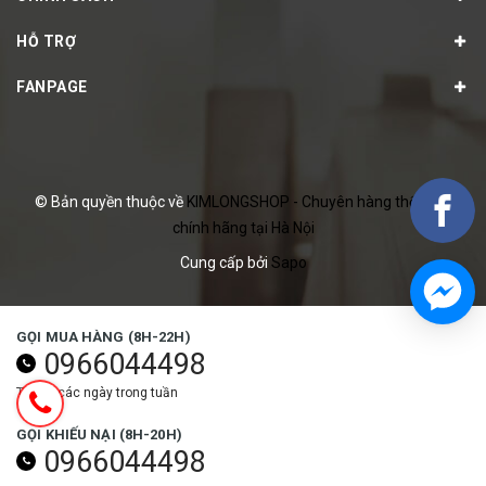
HỖ TRỢ
FANPAGE
© Bản quyền thuộc về
KIMLONGSHOP - Chuyên hàng thể thao
chính hãng tại Hà Nội
Cung cấp bởi
Sapo
GỌI MUA HÀNG (8H-22H)
0966044498
Tất cả các ngày trong tuần
GỌI KHIẾU NẠI (8H-20H)
0966044498