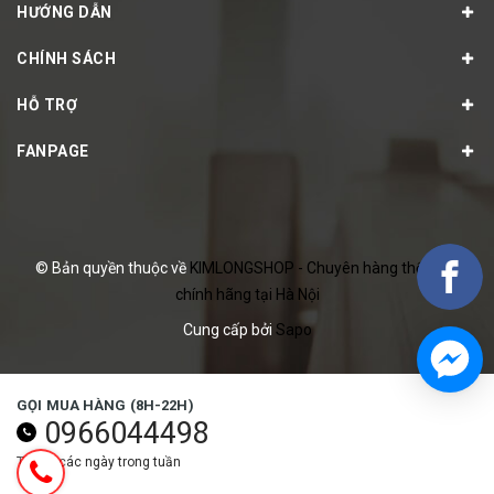
HƯỚNG DẪN
CHÍNH SÁCH
HỖ TRỢ
FANPAGE
© Bản quyền thuộc về
KIMLONGSHOP - Chuyên hàng thể thao
chính hãng tại Hà Nội
Cung cấp bởi
Sapo
GỌI MUA HÀNG (8H-22H)
0966044498
Tất cả các ngày trong tuần