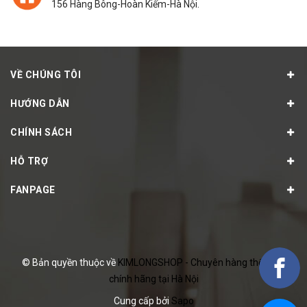
156 Hàng Bông-Hoàn Kiếm-Hà Nội.
VỀ CHÚNG TÔI
HƯỚNG DẪN
CHÍNH SÁCH
HỖ TRỢ
FANPAGE
© Bản quyền thuộc về
KIMLONGSHOP - Chuyên hàng thể thao
chính hãng tại Hà Nội
Cung cấp bởi
Sapo