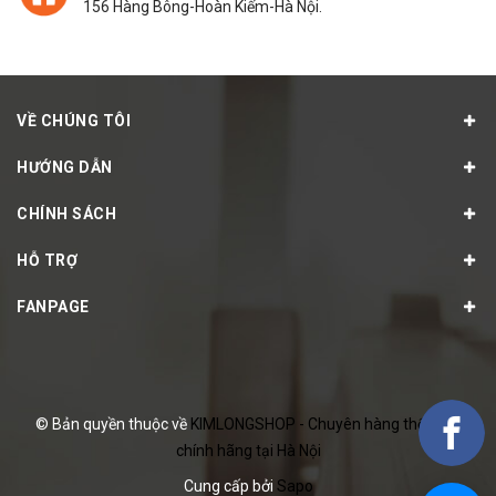
156 Hàng Bông-Hoàn Kiếm-Hà Nội.
VỀ CHÚNG TÔI
HƯỚNG DẪN
CHÍNH SÁCH
HỖ TRỢ
FANPAGE
© Bản quyền thuộc về
KIMLONGSHOP - Chuyên hàng thể thao
chính hãng tại Hà Nội
Cung cấp bởi
Sapo