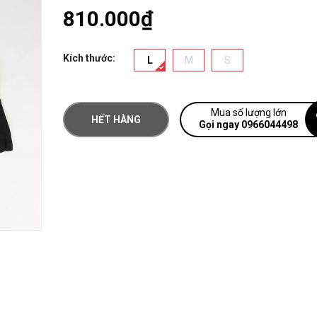
810.000₫
Kích thước:
L
M
S
Mua số lượng lớn
HẾT HÀNG
Gọi ngay 0966044498