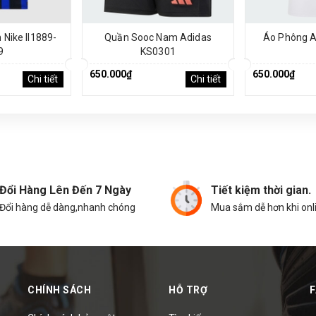
Nike II1889-
Quần Sooc Nam Adidas
Áo Phông A
9
KS0301
650.000₫
650.000₫
Chi tiết
Chi tiết
Đổi Hàng Lên Đến 7 Ngày
Tiết kiệm thời gian.
Đổi hàng dễ dàng,nhanh chóng
Mua sắm dễ hơn khi onl
CHÍNH SÁCH
HỖ TRỢ