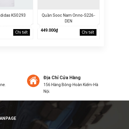
didas KS0293
Quần Sooc Nam Onno-S226-
Quần Sooc
DEN
449.000₫
449.000₫
Chi tiết
Chi tiết
Địa Chỉ Cửa Hàng
ine.
156 Hàng Bông-Hoàn Kiếm-Hà
Nội.
FANPAGE