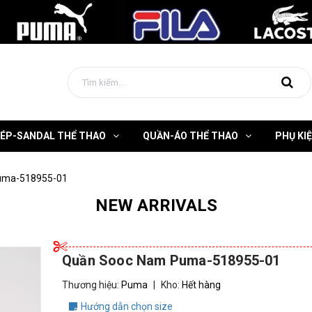
DÉP-SANDAL THỂ THAO
QUẦN-ÁO THỂ THAO
PHỤ KI
uma-518955-01
NEW ARRIVALS
Quần Sooc Nam Puma-518955-01
Thương hiệu:
Puma
|
Kho:
Hết hàng
Hướng dẫn chọn size