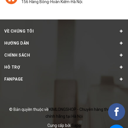
156 Hàng Bông-Hoàn Kiếm-Hà Nội.
VỀ CHÚNG TÔI
HƯỚNG DẪN
CHÍNH SÁCH
HỖ TRỢ
FANPAGE
© Bản quyền thuộc về
KIMLONGSHOP - Chuyên hàng thể thao
chính hãng tại Hà Nội
Cung cấp bởi
Sapo