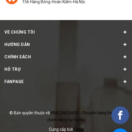
156 Hàng Bông-Hoàn Kiếm-Hà Nội.
VỀ CHÚNG TÔI
HƯỚNG DẪN
CHÍNH SÁCH
HỖ TRỢ
FANPAGE
© Bản quyền thuộc về
KIMLONGSHOP - Chuyên hàng thể thao
chính hãng tại Hà Nội
Cung cấp bởi
Sapo