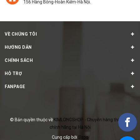
156 Hàng Bông-Hoàn Kiếm-Hà Nội.
VỀ CHÚNG TÔI
HƯỚNG DẪN
CHÍNH SÁCH
HỖ TRỢ
FANPAGE
© Bản quyền thuộc về
KIMLONGSHOP - Chuyên hàng thể thao
chính hãng tại Hà Nội
Cung cấp bởi
Sapo