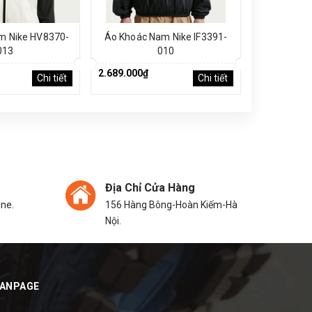
m Nike HV8370-
Áo Khoác Nam Nike IF3391-
Áo Phông 
013
010
2.689.000₫
2.689.000₫
Chi tiết
Chi tiết
Địa Chỉ Cửa Hàng
ine.
156 Hàng Bông-Hoàn Kiếm-Hà
Nội.
FANPAGE