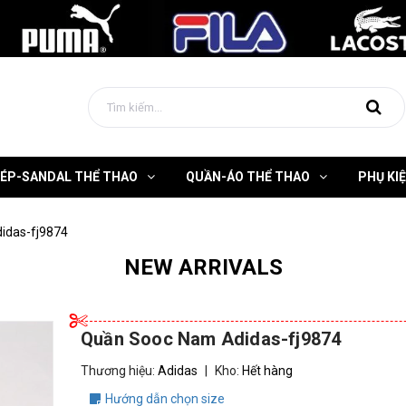
DÉP-SANDAL THỂ THAO
QUẦN-ÁO THỂ THAO
PHỤ KI
idas-fj9874
NEW ARRIVALS
Quần Sooc Nam Adidas-fj9874
Thương hiệu:
Adidas
|
Kho:
Hết hàng
Hướng dẫn chọn size