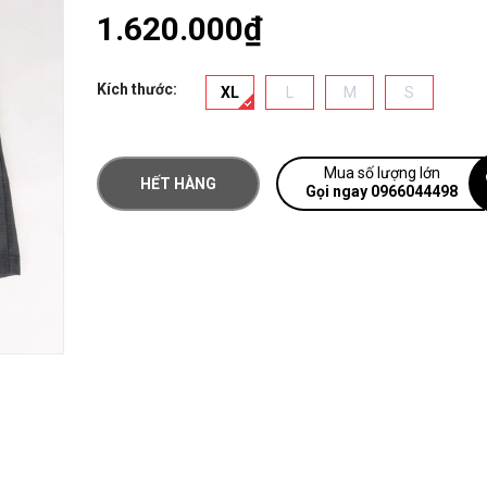
1.620.000₫
Kích thước:
XL
L
M
S
Mua số lượng lớn
HẾT HÀNG
Gọi ngay 0966044498