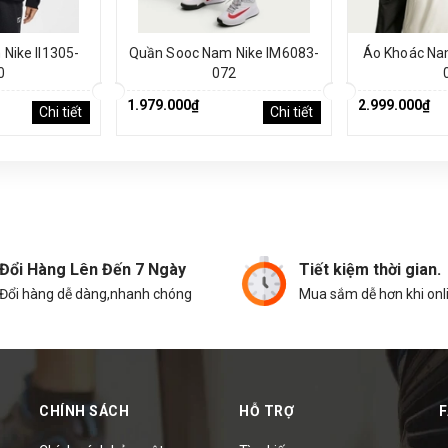
Nike II1305-
Quần Sooc Nam Nike IM6083-
Áo Khoác Na
0
072
1.979.000₫
2.999.000₫
Chi tiết
Chi tiết
Đổi Hàng Lên Đến 7 Ngày
Tiết kiệm thời gian.
Đổi hàng dễ dàng,nhanh chóng
Mua sắm dễ hơn khi onl
CHÍNH SÁCH
HỖ TRỢ