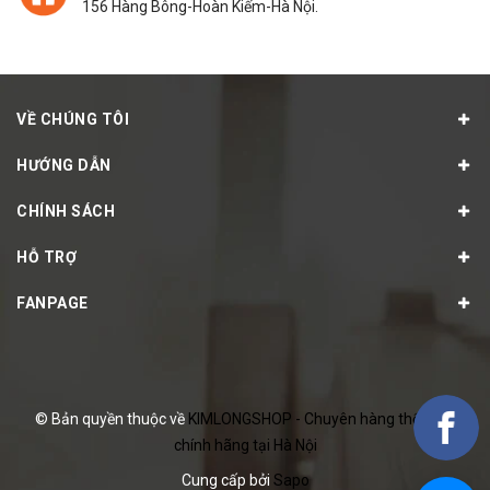
156 Hàng Bông-Hoàn Kiếm-Hà Nội.
VỀ CHÚNG TÔI
HƯỚNG DẪN
CHÍNH SÁCH
HỖ TRỢ
FANPAGE
© Bản quyền thuộc về
KIMLONGSHOP - Chuyên hàng thể thao
chính hãng tại Hà Nội
Cung cấp bởi
Sapo