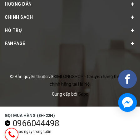
HƯỚNG DẪN
CHÍNH SÁCH
HỖ TRỢ
FANPAGE
© Bản quyền thuộc về
KIMLONGSHOP - Chuyên hàng thể thao
chính hãng tại Hà Nội
Cung cấp bởi
Sapo
GỌI MUA HÀNG (8H-22H)
0966044498
Tất cả các ngày trong tuần