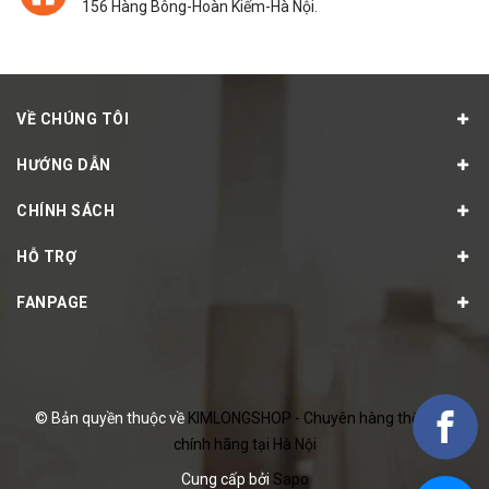
156 Hàng Bông-Hoàn Kiếm-Hà Nội.
VỀ CHÚNG TÔI
HƯỚNG DẪN
CHÍNH SÁCH
HỖ TRỢ
FANPAGE
© Bản quyền thuộc về
KIMLONGSHOP - Chuyên hàng thể thao
chính hãng tại Hà Nội
Cung cấp bởi
Sapo