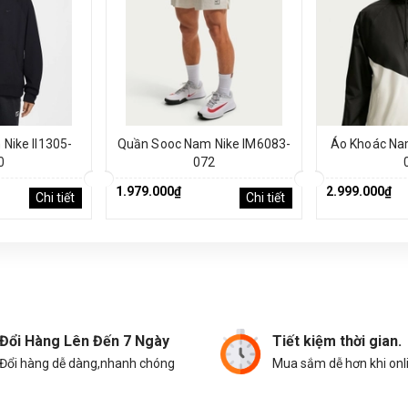
Nike II1305-
Quần Sooc Nam Nike IM6083-
Áo Khoác Na
0
072
1.979.000₫
2.999.000₫
Chi tiết
Chi tiết
Đổi Hàng Lên Đến 7 Ngày
Tiết kiệm thời gian.
Đổi hàng dễ dàng,nhanh chóng
Mua sắm dễ hơn khi onl