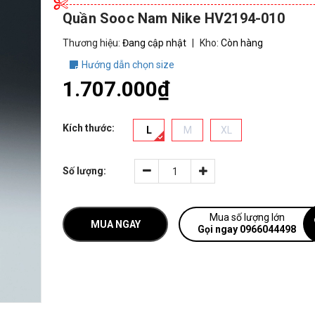
Quần Sooc Nam Nike HV2194-010
Thương hiệu:
Đang cập nhật
|
Kho:
Còn hàng
Hướng dẫn chọn size
1.707.000₫
Kích thước:
L
M
XL
Số lượng:
Mua số lượng lớn
MUA NGAY
Gọi ngay 0966044498