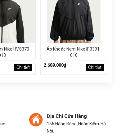
m Nike HV8370-
Áo Khoác Nam Nike IF3391-
Áo Phông 
013
010
2.689.000₫
2.689.000₫
Chi tiết
Chi tiết
Địa Chỉ Cửa Hàng
ine.
156 Hàng Bông-Hoàn Kiếm-Hà
Nội.