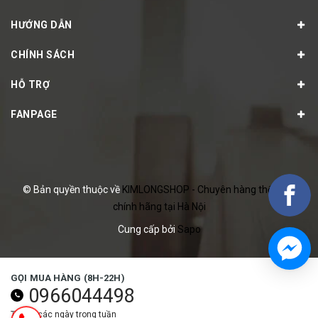
HƯỚNG DẪN
CHÍNH SÁCH
HỖ TRỢ
FANPAGE
© Bản quyền thuộc về
KIMLONGSHOP - Chuyên hàng thể thao
chính hãng tại Hà Nội
Cung cấp bởi
Sapo
GỌI MUA HÀNG (8H-22H)
0966044498
Tất cả các ngày trong tuần