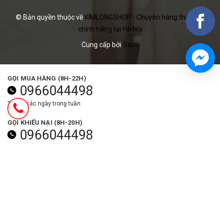
© Bản quyền thuộc về
KIMLONGSHOP - Chuyên hàng thể thao
chính hãng tại Hà Nội
Cung cấp bởi
Sapo
GỌI MUA HÀNG (8H-22H)
0966044498
Tất cả các ngày trong tuần
GỌI KHIẾU NẠI (8H-20H)
0966044498
Các ngày trong tuần (trừ ngày lễ)
NHẬN ƯU ĐÃI NGAY
Đăng ký
THEO DÕI NGAY