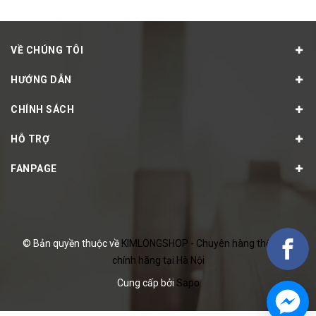
VỀ CHÚNG TÔI
HƯỚNG DẪN
CHÍNH SÁCH
HỖ TRỢ
FANPAGE
© Bản quyền thuộc về
KIMLONGSHOP - Chuyên hàng thể thao
chính hãng tại Hà Nội
Cung cấp bởi
Sapo