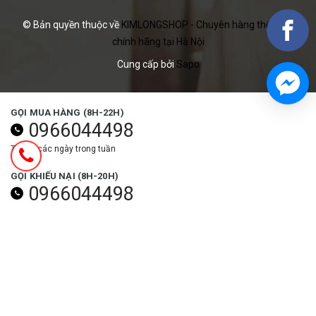
© Bản quyền thuộc về
KIMLONGSHOP - Chuyên hàng thể thao
chính hãng tại Hà Nội
Cung cấp bởi
Sapo
GỌI MUA HÀNG (8H-22H)
0966044498
Tất cả các ngày trong tuần
GỌI KHIẾU NẠI (8H-20H)
0966044498
Các ngày trong tuần (trừ ngày lễ)
NHẬN ƯU ĐÃI NGAY
Đăng ký
THEO DÕI NGAY