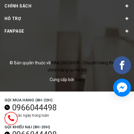
CHÍNH SÁCH
HỖ TRỢ
FANPAGE
© Bản quyền thuộc về
KIMLONGSHOP - Chuyên hàng thể thao
chính hãng tại Hà Nội
Cung cấp bởi
Sapo
GỌI MUA HÀNG (8H-22H)
0966044498
Tất cả các ngày trong tuần
GỌI KHIẾU NẠI (8H-20H)