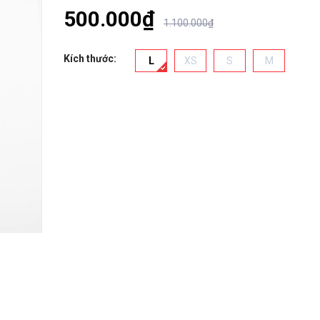
500.000₫
1.100.000₫
Kích thước:
L
XS
S
M