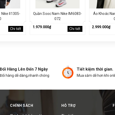
Nike II1305-
Quần Sooc Nam Nike IM6083-
Áo Khoác Na
0
072
1.979.000₫
2.999.000₫
Chi tiết
Chi tiết
Đổi Hàng Lên Đến 7 Ngày
Tiết kiệm thời gian.
Đổi hàng dễ dàng,nhanh chóng
Mua sắm dễ hơn khi onl
CHÍNH SÁCH
HỖ TRỢ