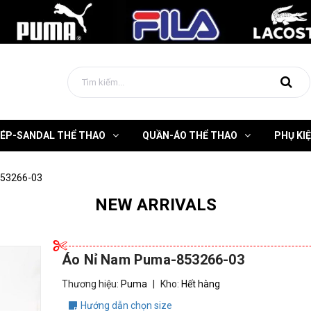
DÉP-SANDAL THỂ THAO
QUẦN-ÁO THỂ THAO
PHỤ KI
853266-03
NEW ARRIVALS
Áo Nỉ Nam Puma-853266-03
Thương hiệu:
Puma
|
Kho:
Hết hàng
Hướng dẫn chọn size