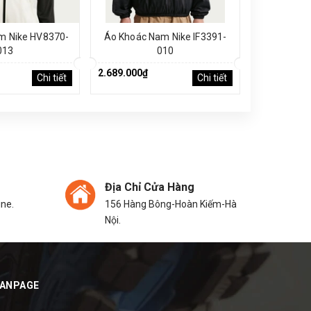
m Nike HV8370-
Áo Khoác Nam Nike IF3391-
Áo Phông 
013
010
2.689.000₫
2.689.000₫
Chi tiết
Chi tiết
Địa Chỉ Cửa Hàng
ine.
156 Hàng Bông-Hoàn Kiếm-Hà
Nội.
FANPAGE