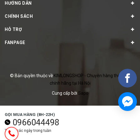
HƯỚNG DẪN
CHÍNH SÁCH
HỖ TRỢ
FANPAGE
© Bản quyền thuộc về
KIMLONGSHOP - Chuyên hàng thể thao
chính hãng tại Hà Nội
Cung cấp bởi
Sapo
GỌI MUA HÀNG (8H-22H)
0966044498
Tất cả các ngày trong tuần