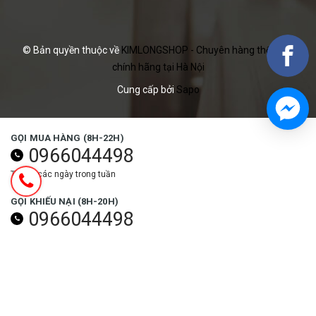
© Bản quyền thuộc về
KIMLONGSHOP - Chuyên hàng thể thao
chính hãng tại Hà Nội
Cung cấp bởi
Sapo
GỌI MUA HÀNG (8H-22H)
0966044498
Tất cả các ngày trong tuần
GỌI KHIẾU NẠI (8H-20H)
0966044498
Các ngày trong tuần (trừ ngày lễ)
NHẬN ƯU ĐÃI NGAY
Đăng ký