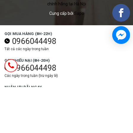
chính hãng tại Hà Nội
Cung cấp bởi
Sapo
GỌI MUA HÀNG (8H-22H)
0966044498
Tất cả các ngày trong tuần
GỌI KHIẾU NẠI (8H-20H)
0966044498
Các ngày trong tuần (trừ ngày lễ)
NHẬN ƯU ĐÃI NGAY
Đăng ký
THEO DÕI NGAY