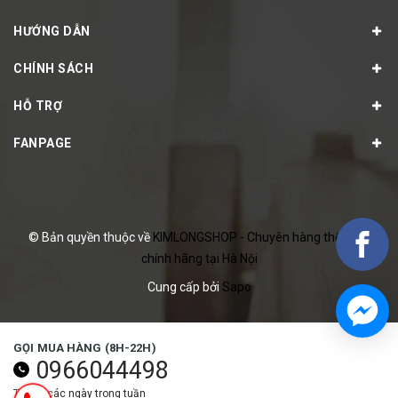
HƯỚNG DẪN
CHÍNH SÁCH
HỖ TRỢ
FANPAGE
© Bản quyền thuộc về
KIMLONGSHOP - Chuyên hàng thể thao
chính hãng tại Hà Nội
Cung cấp bởi
Sapo
GỌI MUA HÀNG (8H-22H)
0966044498
Tất cả các ngày trong tuần