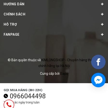
HƯỚNG DẪN
CHÍNH SÁCH
HỖ TRỢ
FANPAGE
© Bản quyền thuộc về
KIMLONGSHOP - Chuyên hàng thể thao
chính hãng tại Hà Nội
Cung cấp bởi
Sapo
GỌI MUA HÀNG (8H-22H)
0966044498
Tất cả các ngày trong tuần