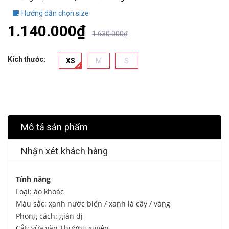
Hướng dẫn chọn size
1.140.000₫
1.630.000₫
Kích thước:
XS
M
S
Mô tả sản phẩm
Nhận xét khách hàng
Tính năng
Loại: áo khoác
Màu sắc: xanh nước biển / xanh lá cây / vàng
Phong cách: giản dị
Cắt: vừa vặn Thường xuyên