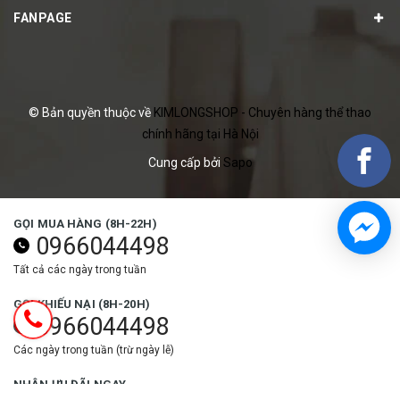
FANPAGE
© Bản quyền thuộc về
KIMLONGSHOP - Chuyên hàng thể thao
chính hãng tại Hà Nội
Cung cấp bởi
Sapo
GỌI MUA HÀNG (8H-22H)
0966044498
Tất cả các ngày trong tuần
GỌI KHIẾU NẠI (8H-20H)
0966044498
Các ngày trong tuần (trừ ngày lễ)
NHẬN ƯU ĐÃI NGAY