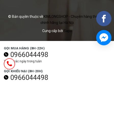
© Bản quyền thuộc về
KIMLONGSHOP - Chuyên hàng thể thao
chính hãng tại Hà Nội
Cung cấp bởi
Sapo
GỌI MUA HÀNG (8H-22H)
0966044498
Tất cả các ngày trong tuần
GỌI KHIẾU NẠI (8H-20H)
0966044498
Các ngày trong tuần (trừ ngày lễ)
NHẬN ƯU ĐÃI NGAY
Đăng ký