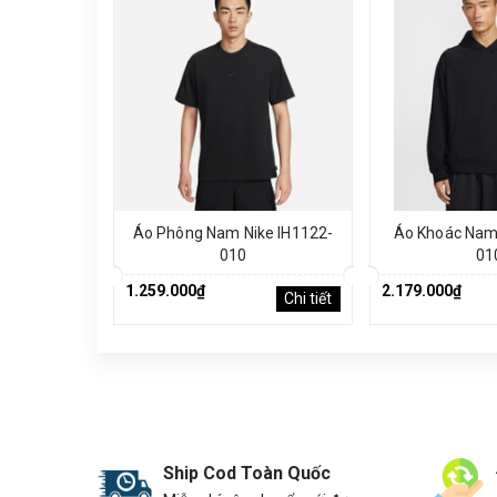
Áo Phông Nam Nike IH1122-
Áo Khoác Nam 
010
01
1.259.000₫
2.179.000₫
Chi tiết
Ship Cod Toàn Quốc