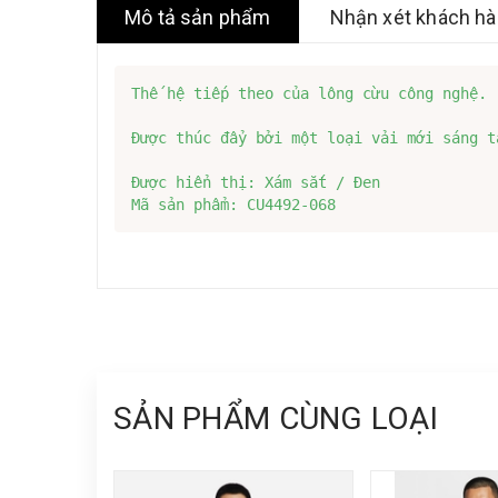
Mô tả sản phẩm
Nhận xét khách h
Thế hệ tiếp theo của lông cừu công nghệ.

Được thúc đẩy bởi một loại vải mới sáng t
Được hiển thị: Xám sắt / Đen

Mã sản phẩm: CU4492-068
SẢN PHẨM CÙNG LOẠI