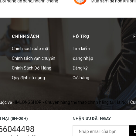
Đổi hàng dễ dàng,nhanh chóng
Mua sắm dễ hơn khi onl
CHÍNH SÁCH
HỖ TRỢ
Chính sách bảo mật
Tìm kiếm
Chính sách vận chuyển
Đăng nhập
Chính Sách Đổi Hàng
Đăng ký
Quy định sử dụng
Giỏ hàng
uộc về
KIMLONGSHOP - Chuyên hàng thể thao chính hãng tại Hà Nội
|
Cu
U NẠI (8H-20H)
NHẬN ƯU ĐÃI NGAY
66044498