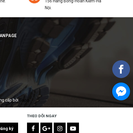
ine.
156 Hàng Bông-Hoàn Kiếm-Hà
Nội.
FANPAGE
ng cấp bởi
Sapo
THEO DÕI NGAY
Đăng ký