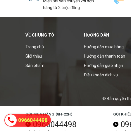
Miễn phí vận chuyển với đơn
hàng từ 2 triệu đồng.
VỀ CHÚNG TÔI
HƯỚNG DẪN
Trang chủ
Hướng dẫn mua hàng
Giới thiệu
Hướng dẫn thanh toán
Sản phẩm
Hướng dẫn giao nhận
Điều khoản dịch vụ
© Bản quyền th
GỌI MUA HÀNG (8H-22H)
GỌI KHIẾ
0966044498
0966044498
09