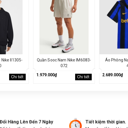
Nike II1305-
Quần Sooc Nam Nike IM6083-
Áo Phông Na
0
072
1.979.000₫
2.689.000₫
Chi tiết
Chi tiết
Đổi Hàng Lên Đến 7 Ngày
Tiết kiệm thời gian.