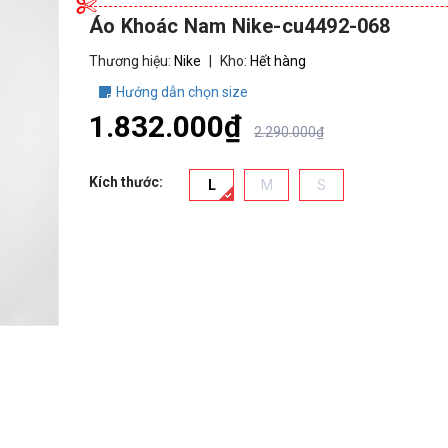
Áo Khoác Nam Nike-cu4492-068
Thương hiệu:
Nike
|
Kho:
Hết hàng
Hướng dẫn chọn size
1.832.000₫
2.290.000₫
Kích thước:
L
M
S