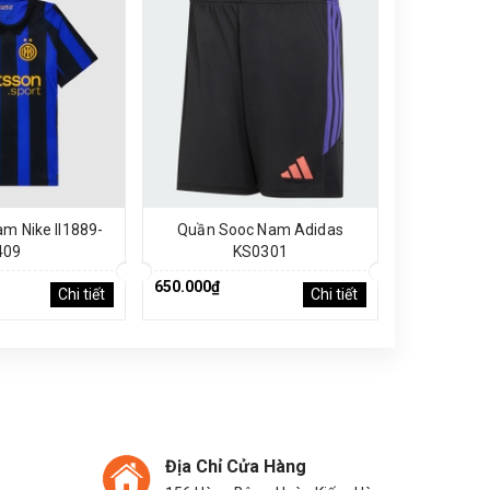
m Nike II1889-
Quần Sooc Nam Adidas
Áo Phông
409
KS0301
650.000₫
650.000₫
Chi tiết
Chi tiết
Địa Chỉ Cửa Hàng