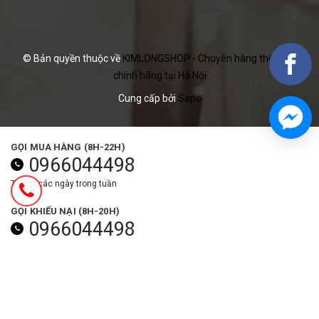
© Bản quyền thuộc về
KIMLONGSHOP - Chuyên hàng thể thao
chính hãng tại Hà Nội
Cung cấp bởi
Sapo
GỌI MUA HÀNG (8H-22H)
0966044498
Tất cả các ngày trong tuần
GỌI KHIẾU NẠI (8H-20H)
0966044498
Các ngày trong tuần (trừ ngày lễ)
NHẬN ƯU ĐÃI NGAY
Đăng ký