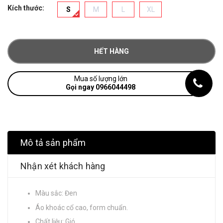
Kích thước:
S
M
L
XL
HẾT HÀNG
Mua số lượng lớn
Gọi ngay 0966044498
Mô tả sản phẩm
Nhận xét khách hàng
Màu sắc: Đen
Áo khoác cổ cao, form chuẩn.
Chất liệu: Gió.