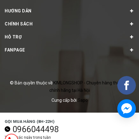
HƯỚNG DẪN
CHÍNH SÁCH
HỖ TRỢ
FANPAGE
© Bản quyền thuộc về
KIMLONGSHOP - Chuyên hàng thể thao
chính hãng tại Hà Nội
Cung cấp bởi
Sapo
GỌI MUA HÀNG (8H-22H)
0966044498
Tất cả các ngày trong tuần