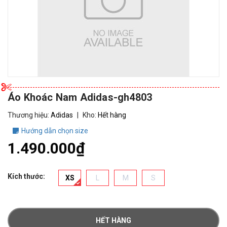
Áo Khoác Nam Adidas-gh4803
Thương hiệu:
Adidas
|
Kho:
Hết hàng
Hướng dẫn chọn size
1.490.000₫
Kích thước:
XS
L
M
S
HẾT HÀNG