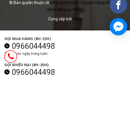
© Bản quyền thuộc về
KIMLONGSHOP - Chuyên hàng thể thao
chính hãng tại Hà Nội
Cung cấp bởi
Sapo
GỌI MUA HÀNG (8H-22H)
0966044498
Tất cả các ngày trong tuần
GỌI KHIẾU NẠI (8H-20H)
0966044498
Các ngày trong tuần (trừ ngày lễ)
NHẬN ƯU ĐÃI NGAY
Đăng ký
THEO DÕI NGAY