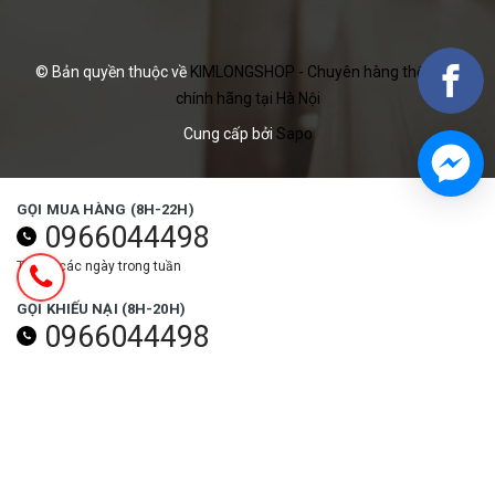
© Bản quyền thuộc về
KIMLONGSHOP - Chuyên hàng thể thao
chính hãng tại Hà Nội
Cung cấp bởi
Sapo
GỌI MUA HÀNG (8H-22H)
0966044498
Tất cả các ngày trong tuần
GỌI KHIẾU NẠI (8H-20H)
0966044498
Các ngày trong tuần (trừ ngày lễ)
NHẬN ƯU ĐÃI NGAY
Đăng ký