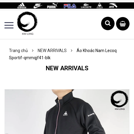
Trang chủ
NEW ARRIVALS
Áo Khoác Nam Lecoq
Sportif-qmmqjf41-blk
NEW ARRIVALS