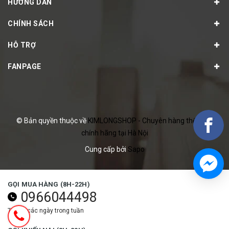
HƯỚNG DẪN
CHÍNH SÁCH
HỖ TRỢ
FANPAGE
© Bản quyền thuộc về
KIMLONGSHOP - Chuyên hàng thể thao
chính hãng tại Hà Nội
Cung cấp bởi
Sapo
GỌI MUA HÀNG (8H-22H)
0966044498
Tất cả các ngày trong tuần