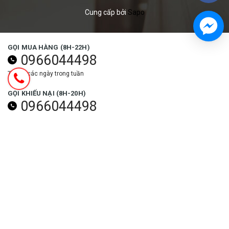
Cung cấp bởi
Sapo
GỌI MUA HÀNG (8H-22H)
0966044498
Tất cả các ngày trong tuần
GỌI KHIẾU NẠI (8H-20H)
0966044498
Các ngày trong tuần (trừ ngày lễ)
NHẬN ƯU ĐÃI NGAY
Đăng ký
THEO DÕI NGAY