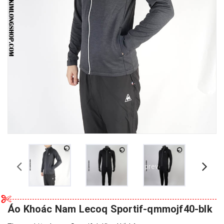
prev
Áo Khoác Nam Lecoq Sportif-qmmojf40-blk