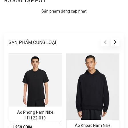
BỘ SƯU TẬP HOT
Sản phẩm đang cập nhật
SẢN PHẨM CÙNG LOẠI
Áo Phông Nam Nike
IH1122-010
Áo Khoác Nam Nike
1.259.000₫