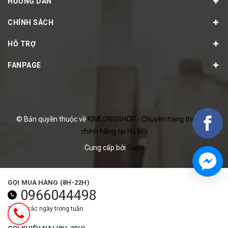
HƯỚNG DẪN
CHÍNH SÁCH
HỖ TRỢ
FANPAGE
© Bản quyền thuộc về
KIMLONGSHOP - Chuyên hàng thể thao
chính hãng tại Hà Nội
Cung cấp bởi
Sapo
GỌI MUA HÀNG (8H-22H)
0966044498
Tất cả các ngày trong tuần