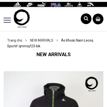
Trang chủ
NEW ARRIVALS
Áo Khoác Nam Lecoq
Sportif-qmmojf23-blk
NEW ARRIVALS