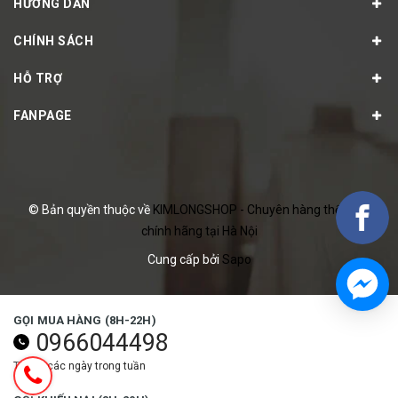
HƯỚNG DẪN
CHÍNH SÁCH
HỖ TRỢ
FANPAGE
© Bản quyền thuộc về
KIMLONGSHOP - Chuyên hàng thể thao
chính hãng tại Hà Nội
Cung cấp bởi
Sapo
GỌI MUA HÀNG (8H-22H)
0966044498
Tất cả các ngày trong tuần