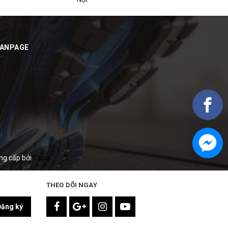
FANPAGE
ng cấp bởi
Sapo
THEO DÕI NGAY
Đăng ký