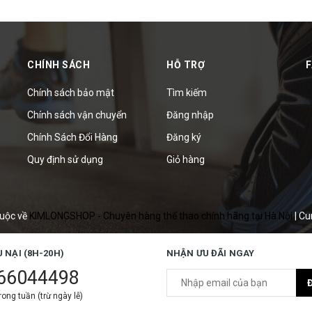
CHÍNH SÁCH
HỖ TRỢ
Chính sách bảo mật
Tìm kiếm
Chính sách vận chuyển
Đăng nhập
Chính Sách Đổi Hàng
Đăng ký
Quy định sử dụng
Giỏ hàng
uộc về
KIMLONGSHOP - Chuyên hàng thể thao chính hãng tại Hà Nội
|
Cu
U NẠI (8H-20H)
NHẬN ƯU ĐÃI NGAY
66044498
ong tuần (trừ ngày lễ)