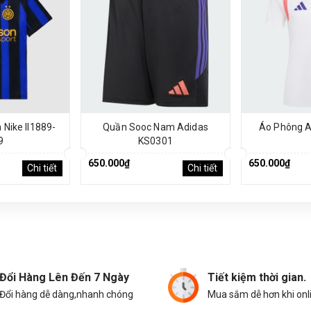
Nike II1889-
Quần Sooc Nam Adidas
Áo Phông A
9
KS0301
650.000₫
650.000₫
Chi tiết
Chi tiết
Đổi Hàng Lên Đến 7 Ngày
Tiết kiệm thời gian.
Đổi hàng dễ dàng,nhanh chóng
Mua sắm dễ hơn khi onl