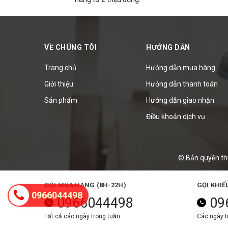
VỀ CHÚNG TÔI
HƯỚNG DẪN
Trang chủ
Hướng dẫn mua hàng
Giới thiệu
Hướng dẫn thanh toán
Sản phẩm
Hướng dẫn giao nhận
Điều khoản dịch vụ
© Bản quyền th
GỌI MUA HÀNG (8H-22H)
GỌI KHIẾ
0966044498
0966044498
09
Tất cả các ngày trong tuần
Các ngày tr