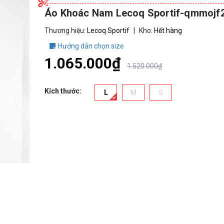
Áo Khoác Nam Lecoq Sportif-qmmojf2
Thương hiệu:
Lecoq Sportif
|
Kho:
Hết hàng
Hướng dẫn chọn size
1.065.000₫
1.520.000₫
Kích thước:
L
M
S