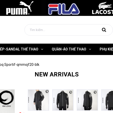
DÉP-SANDAL THỂ THAO
QUẦN-ÁO THỂ THAO
PHỤ KI
oq Sportif-qmmojf20-blk
NEW ARRIVALS