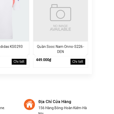
didas KS0293
Quần Sooc Nam Onno-S226-
Quần Sooc
DEN
449.000₫
449.000₫
Chi tiết
Chi tiết
Địa Chỉ Cửa Hàng
ine.
156 Hàng Bông-Hoàn Kiếm-Hà
Nội.