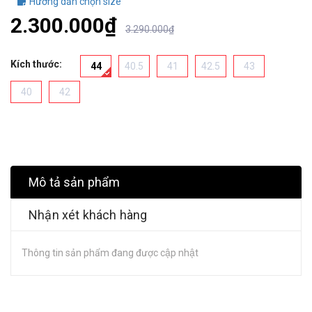
Hướng dẫn chọn size
2.300.000₫
3.290.000₫
Kích thước:
44
40.5
41
42.5
43
40
42
Mô tả sản phẩm
Nhận xét khách hàng
Thông tin sản phẩm đang được cập nhật