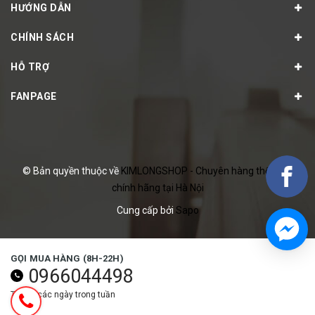
HƯỚNG DẪN
CHÍNH SÁCH
HỖ TRỢ
FANPAGE
© Bản quyền thuộc về
KIMLONGSHOP - Chuyên hàng thể thao
chính hãng tại Hà Nội
Cung cấp bởi
Sapo
GỌI MUA HÀNG (8H-22H)
0966044498
Tất cả các ngày trong tuần